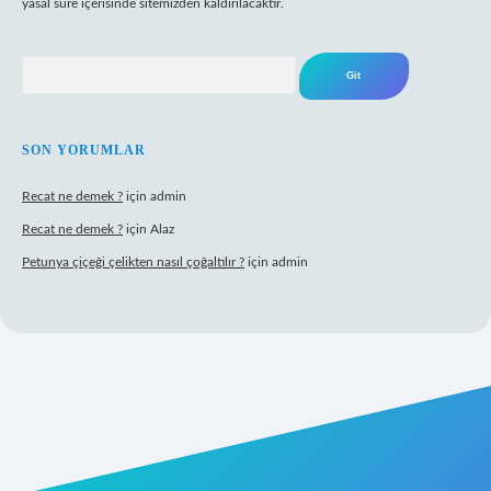
yasal süre içerisinde sitemizden kaldırılacaktır.
Arama
SON YORUMLAR
Recat ne demek ?
için
admin
Recat ne demek ?
için
Alaz
Petunya çiçeği çelikten nasıl çoğaltılır ?
için
admin
rabet giriş