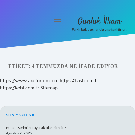
Günlük İlham
menüyü
aç
Farklı bakış açılarıyla sıradanlığı kır.
Anasayfa
Gizlilik Politikası
ETIKET:
4 TEMMUZDA NE IFADE EDIYOR
Yasal Uyarı
https://www.axeforum.com
https://basi.com.tr
Hakkımızda
https://kohi.com.tr
Sitemap
SIDEBAR
SON YAZILAR
Kuranı Kerimi koruyacak olan kimdir ?
Ağustos 7, 2026