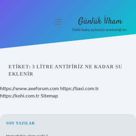
Günlük İlham
menüyü
aç
Farklı bakış açılarıyla sıradanlığı kır.
Anasayfa
Gizlilik Politikası
ETIKET:
3 LITRE ANTIFIRIZ NE KADAR SU
Yasal Uyarı
EKLENIR
Hakkımızda
https://www.axeforum.com
https://basi.com.tr
https://kohi.com.tr
Sitemap
SIDEBAR
SON YAZILAR