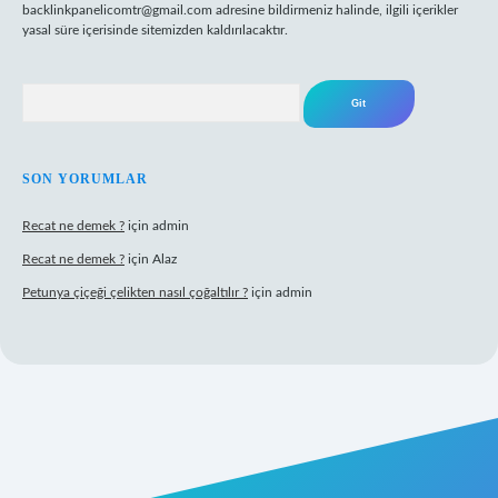
backlinkpanelicomtr@gmail.com
adresine bildirmeniz halinde, ilgili içerikler
yasal süre içerisinde sitemizden kaldırılacaktır.
Arama
SON YORUMLAR
Recat ne demek ?
için
admin
Recat ne demek ?
için
Alaz
Petunya çiçeği çelikten nasıl çoğaltılır ?
için
admin
abet giriş