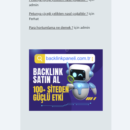
admin
Petunya çiçeği çelikten nasıl çoğaltılır ?
için
Ferhat
Para hortumlama ne demek ?
için
admin