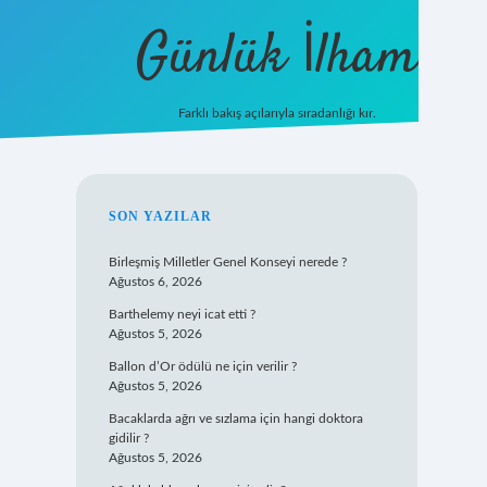
Günlük İlham
Farklı bakış açılarıyla sıradanlığı kır.
grandoperabet giriş
SIDEBAR
SON YAZILAR
Birleşmiş Milletler Genel Konseyi nerede ?
Ağustos 6, 2026
Barthelemy neyi icat etti ?
Ağustos 5, 2026
Ballon d’Or ödülü ne için verilir ?
Ağustos 5, 2026
Bacaklarda ağrı ve sızlama için hangi doktora
gidilir ?
Ağustos 5, 2026