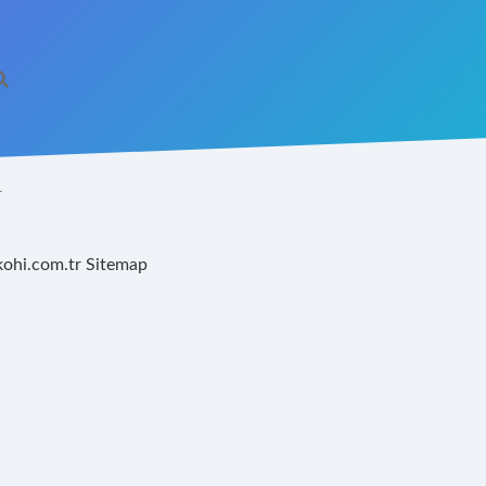
R
kohi.com.tr
Sitemap